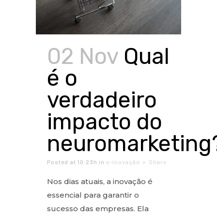
02 Nov
Qual
é o
verdadeiro
impacto do
neuromarketing
Posted at 10:23h
in
e-Inovação
Share
Nos dias atuais, a inovação é
essencial para garantir o
sucesso das empresas. Ela