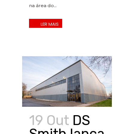
na área do...
19 Out
DS
Smith lança