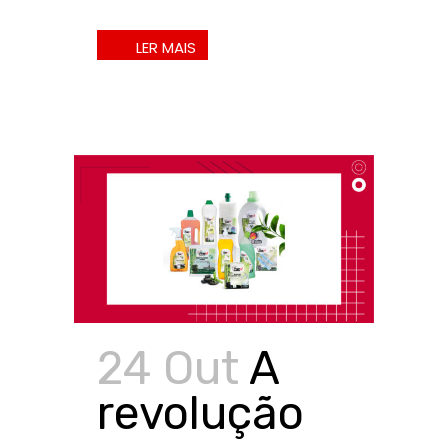
24 Out
A
revolução