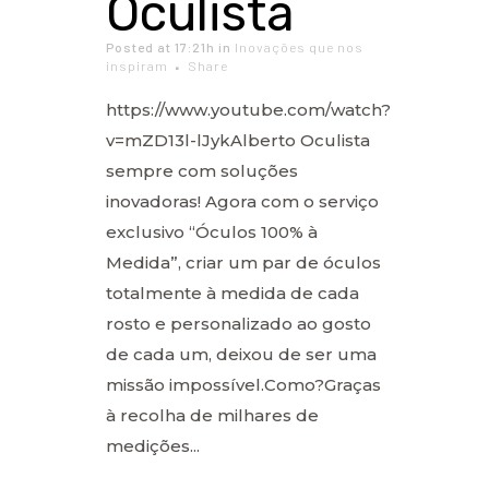
Oculista
Posted at 17:21h
in
Inovações que nos
inspiram
Share
https://www.youtube.com/watch?
v=mZD13l-lJykAlberto Oculista
sempre com soluções
inovadoras! Agora com o serviço
exclusivo “Óculos 100% à
Medida”, criar um par de óculos
totalmente à medida de cada
rosto e personalizado ao gosto
de cada um, deixou de ser uma
missão impossível.Como?Graças
à recolha de milhares de
medições...