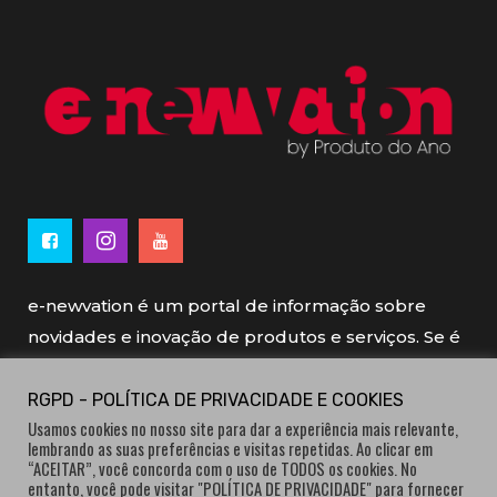
e-newvation é um portal de informação sobre
novidades e inovação de produtos e serviços. Se é
novo, se é inovador é e-newvation.
RGPD - POLÍTICA DE PRIVACIDADE E COOKIES
Usamos cookies no nosso site para dar a experiência mais relevante,
e-newvation tem o patrocínio do “
Produto do
lembrando as suas preferências e visitas repetidas. Ao clicar em
Ano
”, o prémio de inovação atribuído por
“ACEITAR”, você concorda com o uso de TODOS os cookies. No
entanto, você pode visitar "POLÍTICA DE PRIVACIDADE" para fornecer
consumidores.