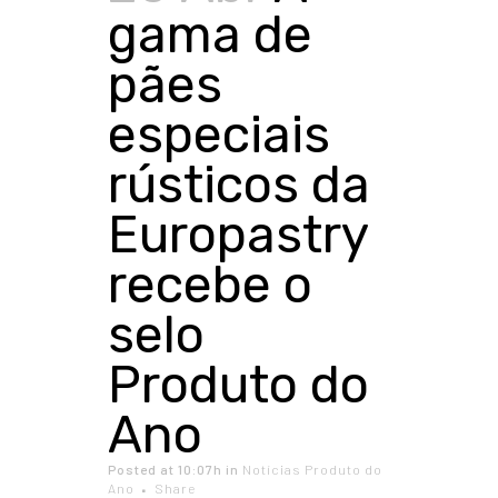
gama de
pães
especiais
rústicos da
Europastry
recebe o
selo
Produto do
Ano
Posted at 10:07h
in
Notícias Produto do
Ano
Share