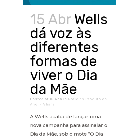
15 Abr
Wells
dá voz às
diferentes
formas de
viver o Dia
da Mãe
Posted at 16:43h
in
Notícias Produto do
Ano
Share
A Wells acaba de lançar uma
nova campanha para assinalar o
Dia da Mãe, sob o mote “O Dia