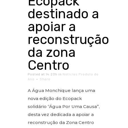
Ecopack
destinado a
apoiar a
reconstrução
da zona
Centro
Posted at 14:23h
in
Notícias Produto do
Ano
Share
A Água Monchique lança uma
nova edição do Ecopack
solidário “Água Por Uma Causa”,
desta vez dedicada a apoiar a
reconstrução da Zona Centro