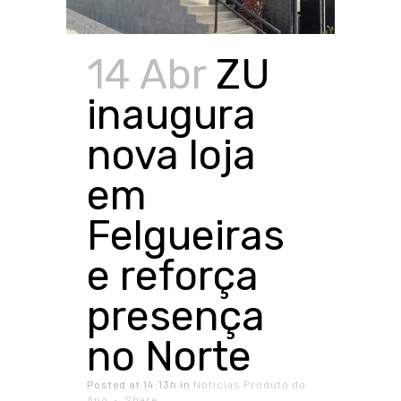
14 Abr
ZU
inaugura
nova loja
em
Felgueiras
e reforça
presença
no Norte
Posted at 14:13h
in
Notícias Produto do
Ano
Share