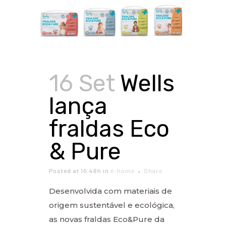
16 Set
Wells
lança
fraldas Eco
& Pure
Posted at 10:46h
in
e-home
Share
Desenvolvida com materiais de
origem sustentável e ecológica,
as novas fraldas Eco&Pure da