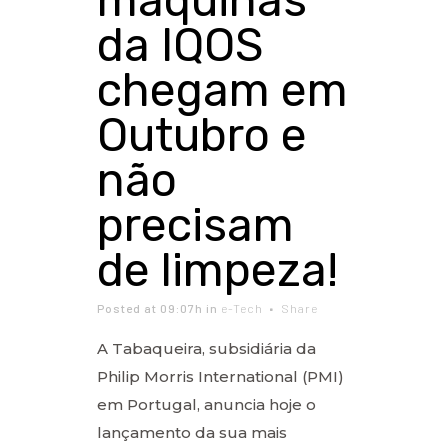
máquinas
da IQOS
chegam em
Outubro e
não
precisam
de limpeza!
Posted at 09:07h
in
e-Tech
Share
A Tabaqueira, subsidiária da
Philip Morris International (PMI)
em Portugal, anuncia hoje o
lançamento da sua mais