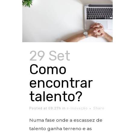
29 Set
Como
encontrar
talento?
Posted at 09:27h
in
e-Inovação
Share
Numa fase onde a escassez de
talento ganha terreno e as