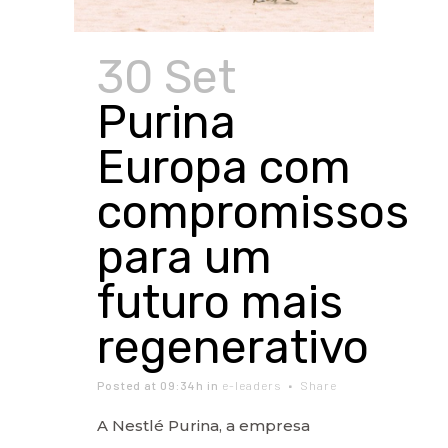
30 Set
Purina
Europa com
compromissos
para um
futuro mais
regenerativo
Posted at 09:34h
in
e-leaders
Share
A Nestlé Purina, a empresa