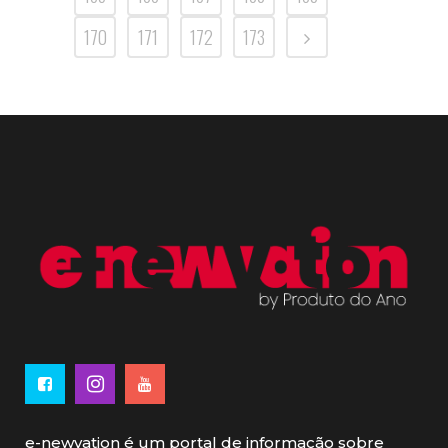
170
171
172
173
e-newvation é um portal de informação sobre