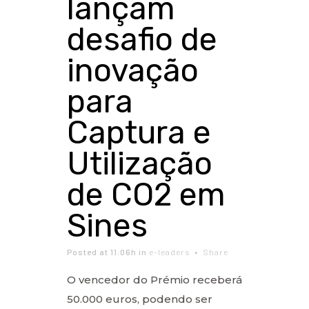
lançam
desafio de
inovação
para
Captura e
Utilização
de CO2 em
Sines
Posted at 11:06h
in
e-leaders
Share
O vencedor do Prémio receberá
50.000 euros, podendo ser