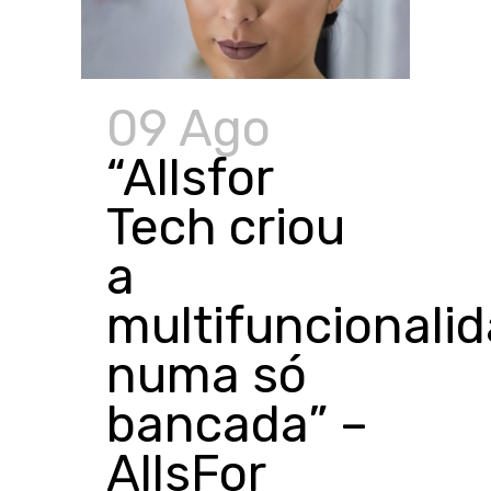
09 Ago
“Allsfor
Tech criou
a
multifuncionali
numa só
bancada” –
AllsFor