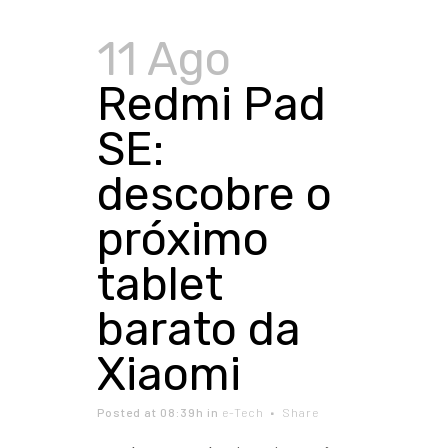
11 Ago
Redmi Pad
SE:
descobre o
próximo
tablet
barato da
Xiaomi
Posted at 08:39h
in
e-Tech
Share