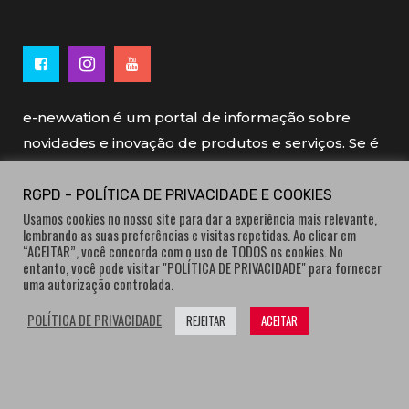
e-newvation é um portal de informação sobre
novidades e inovação de produtos e serviços. Se é
novo, se é inovador é e-newvation.
RGPD - POLÍTICA DE PRIVACIDADE E COOKIES
Usamos cookies no nosso site para dar a experiência mais relevante,
e-newvation tem o patrocínio do “
Produto do
lembrando as suas preferências e visitas repetidas. Ao clicar em
Ano
”, o prémio de inovação atribuído por
“ACEITAR”, você concorda com o uso de TODOS os cookies. No
entanto, você pode visitar "POLÍTICA DE PRIVACIDADE" para fornecer
consumidores.
uma autorização controlada.
POLÍTICA DE PRIVACIDADE
REJEITAR
ACEITAR
® e-newvation.pt | Todos os direitos reservados