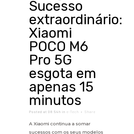
Sucesso
extraordinário:
Xiaomi
POCO M6
Pro 5G
esgota em
apenas 15
minutos
Posted at 08:54h
in
e-Tech
Share
A Xiaomi continua a somar
sucessos com os seus modelos