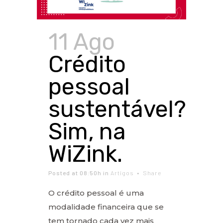
11 Ago
Crédito
pessoal
sustentável?
Sim, na
WiZink.
Posted at 08:50h
in
Artigos
Share
O crédito pessoal é uma
modalidade financeira que se
tem tornado cada vez mais