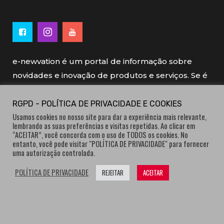
e-newvation é um portal de informação sobre
novidades e inovação de produtos e serviços. Se é
novo, se é inovador é e-newvation.
RGPD - POLÍTICA DE PRIVACIDADE E COOKIES
Usamos cookies no nosso site para dar a experiência mais relevante,
e-newvation tem o patrocínio do “
Produto do
lembrando as suas preferências e visitas repetidas. Ao clicar em
Ano
”, o prémio de inovação atribuído por
“ACEITAR”, você concorda com o uso de TODOS os cookies. No
entanto, você pode visitar "POLÍTICA DE PRIVACIDADE" para fornecer
consumidores.
uma autorização controlada.
POLÍTICA DE PRIVACIDADE
REJEITAR
ACEITAR
® e-newvation.pt | Todos os direitos reservados