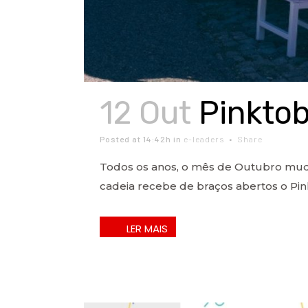
12 Out
Pinktob
Posted at 14:42h
in
e-leaders
Share
Todos os anos, o mês de Outubro mud
cadeia recebe de braços abertos o Pin