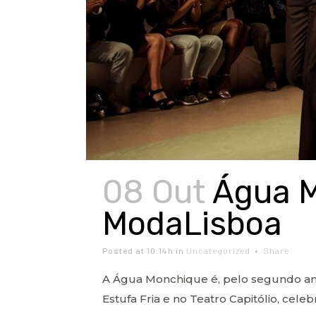
08 Out
Água M
ModaLisboa
Posted at 10:14h
in
Uncategorized
Share
A Água Monchique é, pelo segundo ano 
Estufa Fria e no Teatro Capitólio, cele