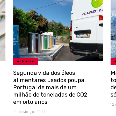
e-home
Segunda vida dos óleos
M
alimentares usados poupa
t
Portugal de mais de um
de
milhão de toneladas de CO2
s
em oito anos
12
21 de Março, 2023