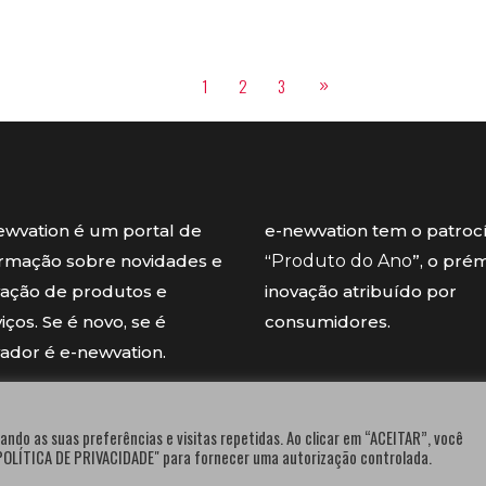
1
2
3
ewvation é um portal de
e-newvation tem o patroc
ormação sobre novidades e
“
Produto do Ano
”, o pré
vação de produtos e
inovação atribuído por
iços. Se é novo, se é
consumidores.
vador é e-newvation.
ando as suas preferências e visitas repetidas. Ao clicar em “ACEITAR”, você
"POLÍTICA DE PRIVACIDADE" para fornecer uma autorização controlada.