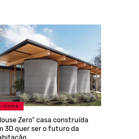
e-home
House Zero” casa construída
m 3D quer ser o futuro da
abitação