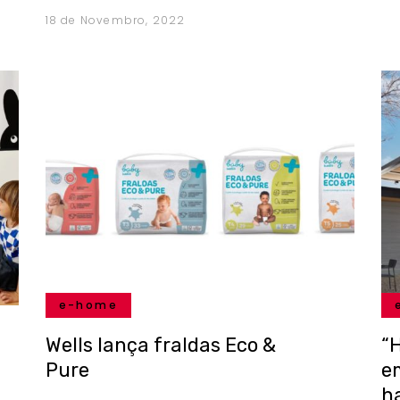
18 de Novembro, 2022
e-home
Wells lança fraldas Eco &
“
Pure
e
h