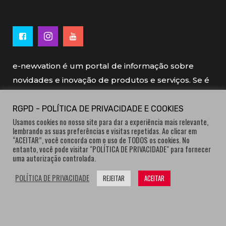
e-newvation é um portal de informação sobre
novidades e inovação de produtos e serviços. Se é
novo, se é inovador é e-newvation.
RGPD - POLÍTICA DE PRIVACIDADE E COOKIES
Usamos cookies no nosso site para dar a experiência mais relevante,
e-newvation tem o patrocínio do “
Produto do
lembrando as suas preferências e visitas repetidas. Ao clicar em
Ano
”, o prémio de inovação atribuído por
“ACEITAR”, você concorda com o uso de TODOS os cookies. No
entanto, você pode visitar "POLÍTICA DE PRIVACIDADE" para fornecer
consumidores.
uma autorização controlada.
POLÍTICA DE PRIVACIDADE
REJEITAR
ACEITAR
® e-newvation.pt | Todos os direitos reservados