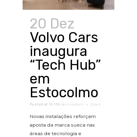
20 Dez
Volvo Cars
inaugura
“Tech Hub”
em
Estocolmo
Posted at 15:13h
in
e-leaders
Share
Novas instalações reforçam
aposta da marca sueca nas
áreas de tecnologia e