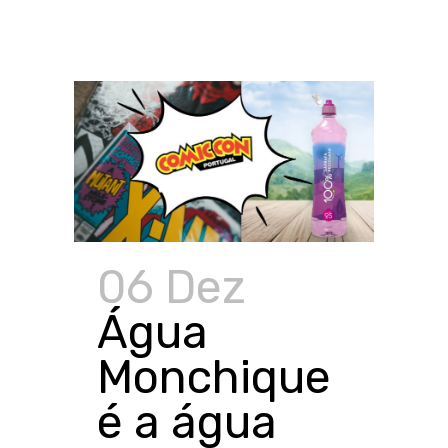
06 Dez
Água
Monchique
é a água