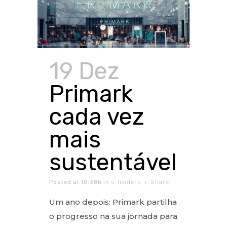
19 Dez
Primark
cada vez
mais
sustentável
Posted at 10:38h
in
e-leaders
Share
Um ano depois: Primark partilha
o progresso na sua jornada para