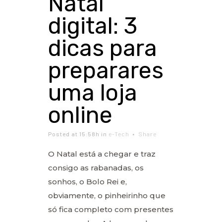
Natal
digital: 3
dicas para
preparares
uma loja
online
Posted at 15:58h
in
e-Tech
Share
O Natal está a chegar e traz
consigo as rabanadas, os
sonhos, o Bolo Rei e,
obviamente, o pinheirinho que
só fica completo com presentes