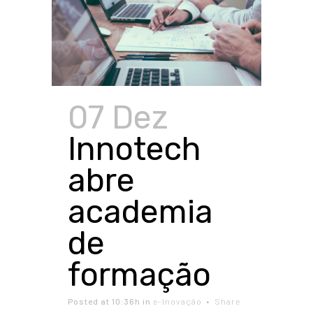
07 Dez
Innotech
abre
academia
de
formação
Posted at 10:36h
in
e-Inovação
Share