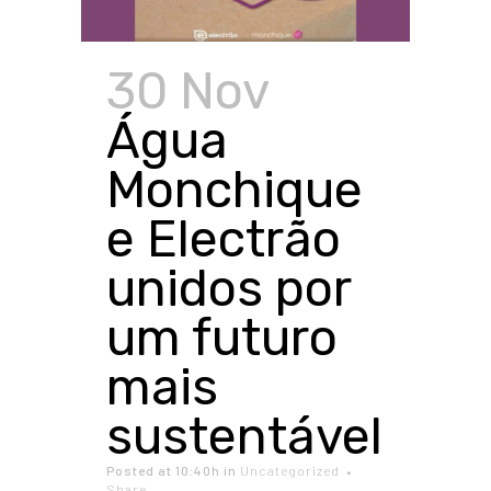
30 Nov
Água
Monchique
e Electrão
unidos por
um futuro
mais
sustentável
Posted at 10:40h
in
Uncategorized
Share