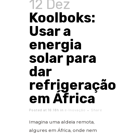
12 Dez
Koolboks:
Usar a
energia
solar para
dar
refrigeração
em África
Posted at 16:18h
in
e-Inovação
Share
Imagina uma aldeia remota,
algures em África, onde nem