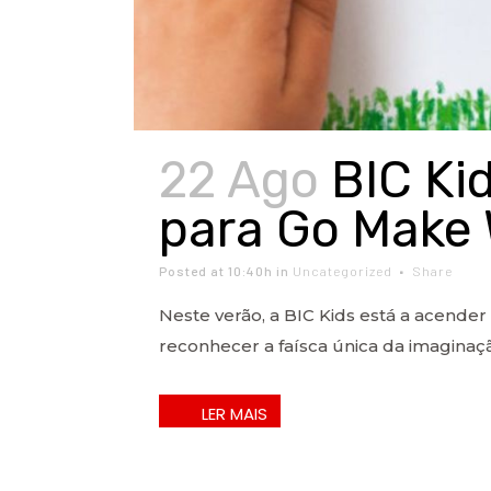
22 Ago
BIC Ki
para Go Make
Posted at 10:40h
in
Uncategorized
Share
Neste verão, a BIC Kids está a acender
reconhecer a faísca única da imaginação