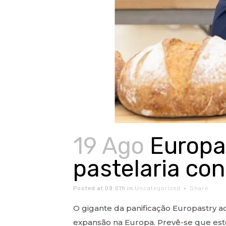
19 Ago
Europa
pastelaria co
Posted at 09:01h
in
Uncategorized
Share
O gigante da panificação Europastry 
expansão na Europa. Prevê-se que este