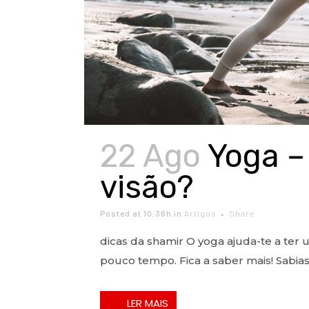
22 Ago
Yoga –
visão?
Posted at 10:36h
in
Artigos
Share
dicas da shamir O yoga ajuda-te a ter
pouco tempo. Fica a saber mais! Sabia