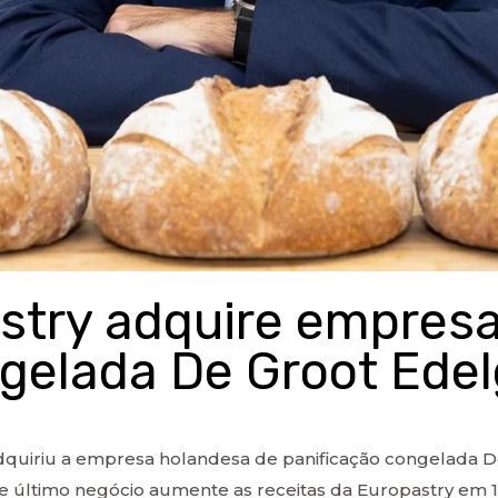
stry adquire empres
ngelada De Groot Ede
adquiriu a empresa holandesa de panificação congelada 
 último negócio aumente as receitas da Europastry em 1