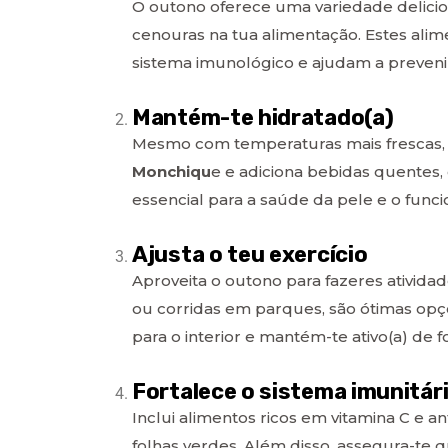
O outono oferece uma variedade delicio
cenouras na tua alimentação. Estes alim
sistema imunológico e ajudam a preveni
Mantém-te hidratado(a)
Mesmo com temperaturas mais frescas, 
Monchiqu
e e adiciona bebidas quentes, 
essencial para a saúde da pele e o fun
Ajusta o teu exercício
Aproveita o outono para fazeres atividad
ou corridas em parques, são ótimas opçõe
para o interior e mantém-te ativo(a) de f
Fortalece o sistema imunitár
Inclui alimentos ricos em vitamina C e an
folhas verdes. Além disso, assegura-te