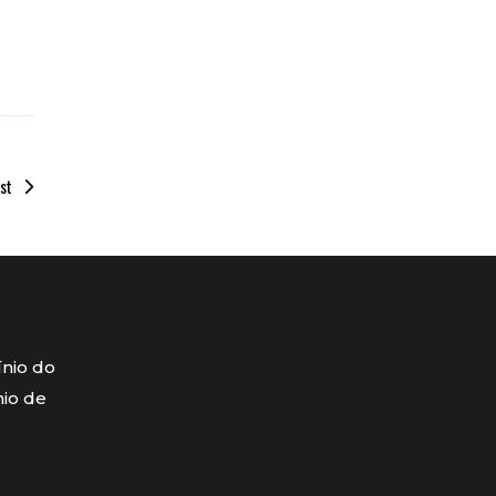
st
ínio do
mio de