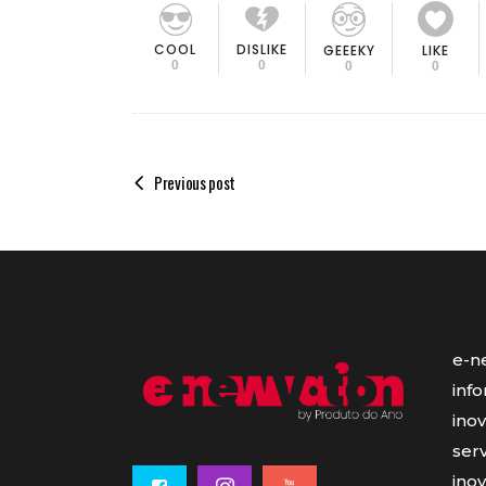
COOL
DISLIKE
GEEEKY
LIKE
0
0
0
0
Previous post
e-n
inf
ino
serv
ino