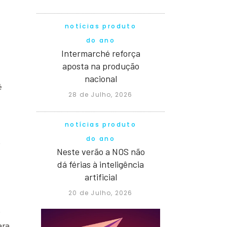
notícias produto
do ano
Intermarché reforça
aposta na produção
nacional
é
28 de Julho, 2026
notícias produto
do ano
s
Neste verão a NOS não
dá férias à inteligência
artificial
20 de Julho, 2026
e
ara