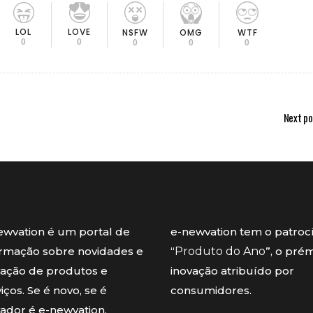
LOL
LOVE
OMG
NSFW
WTF
0
0
0
0
0
Next po
ewvation é um portal de
e-newvation tem o patroc
ormação sobre novidades e
“
Produto do Ano
”, o pré
vação de produtos e
inovação atribuído por
iços. Se é novo, se é
consumidores.
vador é e-newvation.