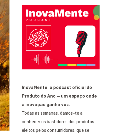
InovaMente, o podcast oficial do
Produto do Ano — um espaço onde
a inovação ganha voz.
Todas as semanas, damos-te a
conhecer os bastidores dos produtos
eleitos pelos consumidores, que se