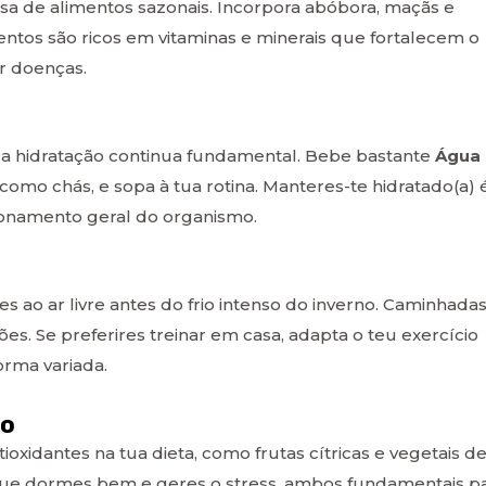
sa de alimentos sazonais. Incorpora abóbora, maçãs e
entos são ricos em vitaminas e minerais que fortalecem o
r doenças.
a hidratação continua fundamental. Bebe bastante
Água
como chás, e sopa à tua rotina. Manteres-te hidratado(a) 
cionamento geral do organismo.
es ao ar livre antes do frio intenso do inverno. Caminhada
s. Se preferires treinar em casa, adapta o teu exercício
orma variada.
io
tioxidantes na tua dieta, como frutas cítricas e vegetais d
 que dormes bem e geres o stress, ambos fundamentais p