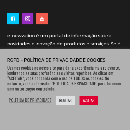
e-newvation é um portal de informação sobre
novidades e inovação de produtos e serviços. Se é
novo, se é inovador é e-newvation.
RGPD - POLÍTICA DE PRIVACIDADE E COOKIES
Usamos cookies no nosso site para dar a experiência mais relevante,
e-newvation tem o patrocínio do “
Produto do
lembrando as suas preferências e visitas repetidas. Ao clicar em
Ano
”, o prémio de inovação atribuído por
“ACEITAR”, você concorda com o uso de TODOS os cookies. No
entanto, você pode visitar "POLÍTICA DE PRIVACIDADE" para fornecer
consumidores.
uma autorização controlada.
POLÍTICA DE PRIVACIDADE
REJEITAR
ACEITAR
® e-newvation.pt | Todos os direitos reservados