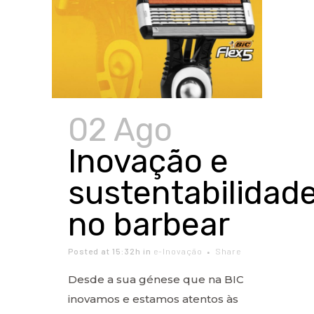
02 Ago
Inovação e
sustentabilidad
no barbear
Posted at 15:32h
in
e-Inovação
Share
Desde a sua génese que na BIC
inovamos e estamos atentos às