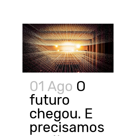
01 Ago
O
futuro
chegou. E
precisamos