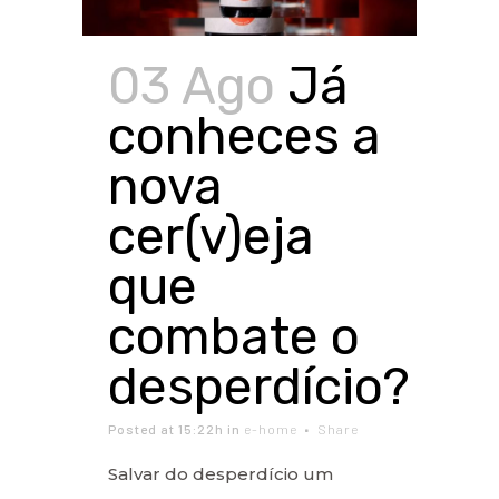
03 Ago
Já
conheces a
nova
cer(v)eja
que
combate o
desperdício?
Posted at 15:22h
in
e-home
Share
Salvar do desperdício um