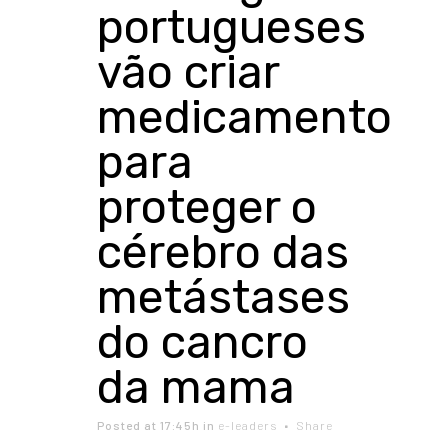
portugueses
vão criar
medicamento
para
proteger o
cérebro das
metástases
do cancro
da mama
Posted at 17:45h
in
e-leaders
Share