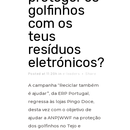
golfinhos
com os
teus
resíduos
eletrónicos?
Posted at 11:20h
in
e-leaders
Share
A campanha “Reciclar também
é ajudar”, da ERP Portugal,
regressa às lojas Pingo Doce,
desta vez com o objetivo de
ajudar a ANP|WWF na proteção
dos golfinhos no Tejo e