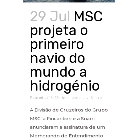
29 Jul
MSC
projeta o
primeiro
navio do
mundo a
hidrogénio
Posted at 14:01h
in
e-leaders
Share
A Divisão de Cruzeiros do Grupo
MSC, a Fincantieri e a Snam,
anunciaram a assinatura de um
Memorando de Entendimento