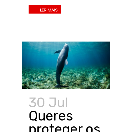
30 Jul
Queres
proteger os