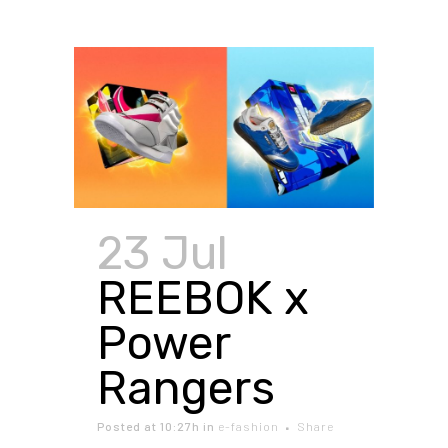
23 Jul
REEBOK x
Power
Rangers
Posted at 10:27h
in
e-fashion
Share