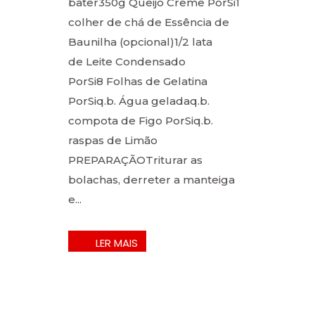
bater350g Queijo Creme PorSi1
colher de chá de Essência de
Baunilha (opcional)1/2 lata
de Leite Condensado
PorSi8 Folhas de Gelatina
PorSiq.b. Água geladaq.b.
compota de Figo PorSiq.b.
raspas de Limão​
PREPARAÇÃOTriturar as
bolachas, derreter a manteiga
e...