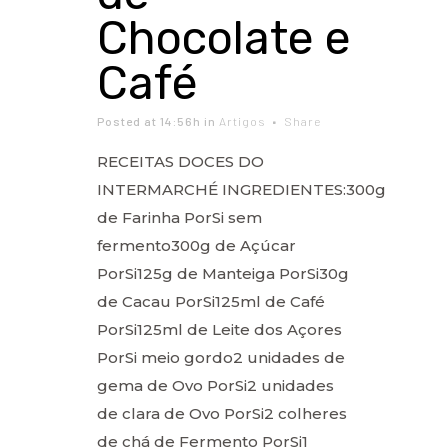
Chocolate e
Café
Posted at 14:56h
in
Artigos
Share
RECEITAS DOCES DO
INTERMARCHÉ INGREDIENTES:300g
de Farinha PorSi sem
fermento300g de Açúcar
PorSi125g de Manteiga PorSi30g
de Cacau PorSi125ml de Café
PorSi125ml de Leite dos Açores
PorSi meio gordo2 unidades de
gema de Ovo PorSi2 unidades
de clara de Ovo PorSi2 colheres
de chá de Fermento PorSi1