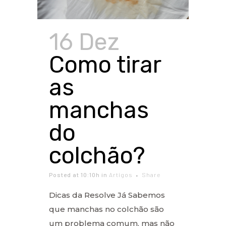
16 Dez
Como tirar
as
manchas
do
colchão?
Posted at 10:10h
in
Artigos
Share
Dicas da Resolve Já Sabemos
que manchas no colchão são
um problema comum, mas não