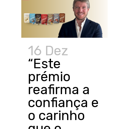
16 Dez
“Este
prémio
reafirma a
confiança e
o carinho
que o