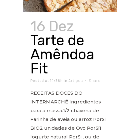
16 Dez
Tarte de
Amêndoa
Fit
Posted at 14:38h
in
Artigos
Share
RECEITAS DOCES DO
INTERMARCHÉ Ingredientes
para a massa:1/2 chávena de
Farinha de aveia ou arroz PorSi
BIO2 unidades de Ovo PorSi1
Iogurte natural PorSi , ou de