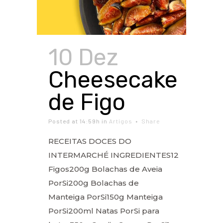
10 Dez
Cheesecake
de Figo
Posted at 14:59h
in
Artigos
Share
RECEITAS DOCES DO
INTERMARCHÉ INGREDIENTES12
Figos200g Bolachas de Aveia
PorSi200g Bolachas de
Manteiga PorSi150g Manteiga
PorSi200ml Natas PorSi para