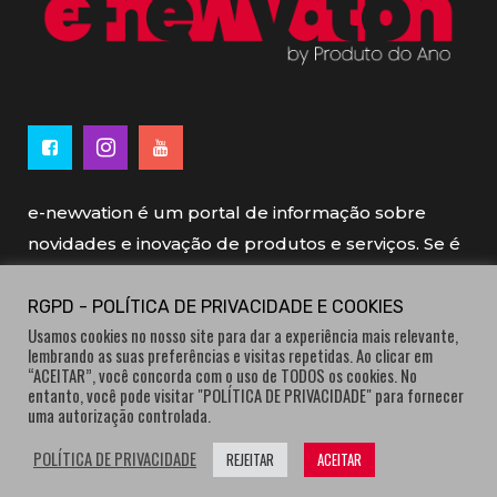
e-newvation é um portal de informação sobre
novidades e inovação de produtos e serviços. Se é
novo, se é inovador é e-newvation.
RGPD - POLÍTICA DE PRIVACIDADE E COOKIES
Usamos cookies no nosso site para dar a experiência mais relevante,
e-newvation tem o patrocínio do “
Produto do
lembrando as suas preferências e visitas repetidas. Ao clicar em
Ano
”, o prémio de inovação atribuído por
“ACEITAR”, você concorda com o uso de TODOS os cookies. No
entanto, você pode visitar "POLÍTICA DE PRIVACIDADE" para fornecer
consumidores.
uma autorização controlada.
POLÍTICA DE PRIVACIDADE
REJEITAR
ACEITAR