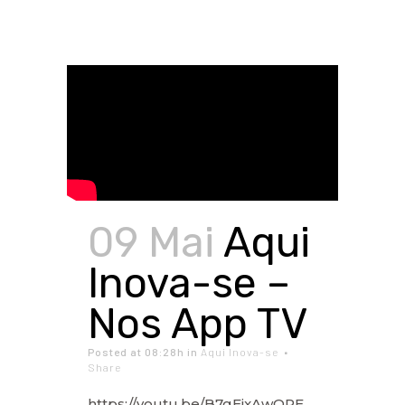
09 Mai
Aqui
Inova-se –
Nos App TV
Posted at 08:28h
in
Aqui Inova-se
Share
https://youtu.be/B7gEjxAwQPE