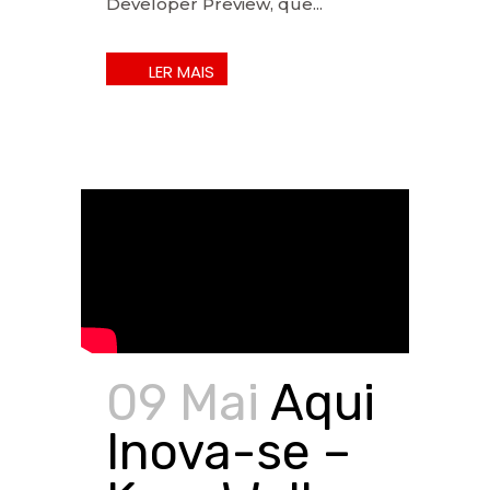
Developer Preview, que...
09 Mai
Aqui
Inova-se –