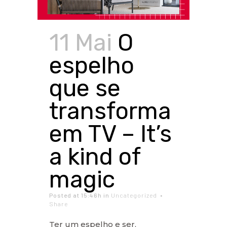
11 Mai
O
espelho
que se
transforma
em TV – It’s
a kind of
magic
Posted at 15:46h
in
Uncategorized
Share
Ter um espelho e ser,