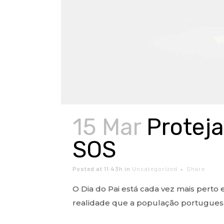
15 Mar
Protej
SOS
Posted at 11:43h
in
Uncategorized
Share
O Dia do Pai está cada vez mais perto 
realidade que a população portuguesa