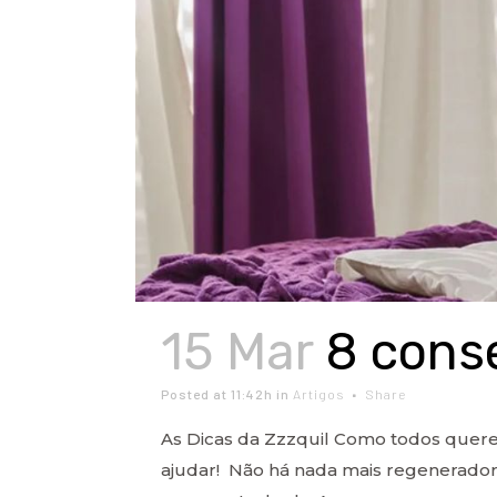
15 Mar
8 cons
Posted at 11:42h
in
Artigos
Share
As Dicas da Zzzquil Como todos quer
ajudar! Não há nada mais regenerador