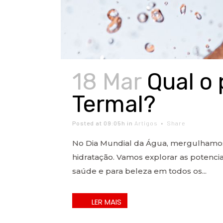
18 Mar
Qual o 
Termal?
Posted at 09:05h
in
Artigos
Share
No Dia Mundial da Água, mergulhamos 
hidratação. Vamos explorar as potenci
saúde e para beleza em todos os...