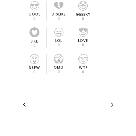
COOL
DISLIKE
GEEEKY
0
0
0
LOL
LOVE
LIKE
0
0
0
OMG
NSFW
WTF
0
0
0