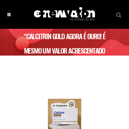
“CALCITRIN GOLD AGORA É OURO! É
MESMO UM VALOR ACRESCENTADO
PARA A SAÚDE ÓSSEA” – VIVA
MELHOR