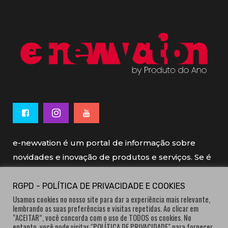
e-newvation é um portal de informação sobre
novidades e inovação de produtos e serviços. Se é
novo, se é inovador é e-newvation.
RGPD - POLÍTICA DE PRIVACIDADE E COOKIES
Usamos cookies no nosso site para dar a experiência mais relevante,
e-newvation tem o patrocínio do “
Produto do
lembrando as suas preferências e visitas repetidas. Ao clicar em
Ano
”, o prémio de inovação atribuído por
“ACEITAR”, você concorda com o uso de TODOS os cookies. No
entanto, você pode visitar "POLÍTICA DE PRIVACIDADE" para fornecer