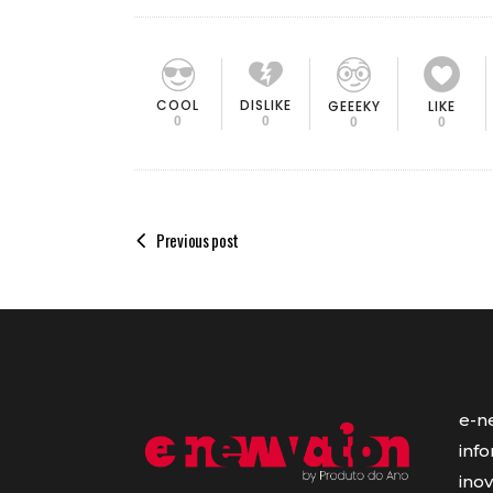
COOL
DISLIKE
GEEEKY
LIKE
0
0
0
0
Previous post
e-n
inf
ino