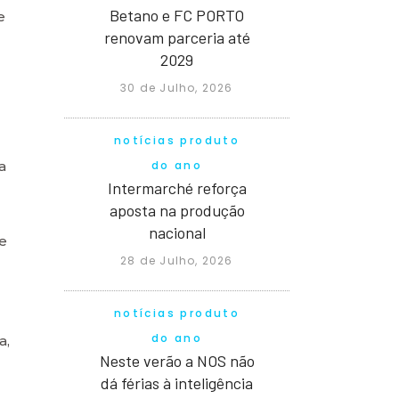
Betano e FC PORTO
e
renovam parceria até
2029
30 de Julho, 2026
notícias produto
do ano
a
Intermarché reforça
aposta na produção
nacional
e
28 de Julho, 2026
notícias produto
do ano
a,
Neste verão a NOS não
dá férias à inteligência