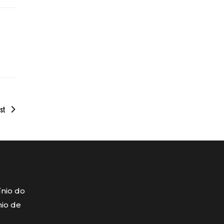
st
ínio do
mio de