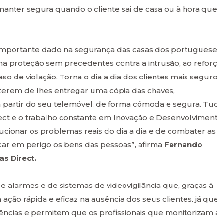
manter segura quando o cliente sai de casa ou à hora que
importante dado na segurança das casas dos portuguese
a proteção sem precedentes contra a intrusão, ao reforç
o de violação. Torna o dia a dia dos clientes mais seguro,
terem de lhes entregar uma cópia das chaves,
 a partir do seu telemóvel, de forma cómoda e segura. Tu
rect e o trabalho constante em Inovação e Desenvolvimen
cionar os problemas reais do dia a dia e de combater as
ocar em perigo os bens das pessoas”, afirma
Fernando
as Direct.
e alarmes e de sistemas de videovigilância que, graças à
ção rápida e eficaz na ausência dos seus clientes, já qu
ências e permitem que os profissionais que monitorizam 