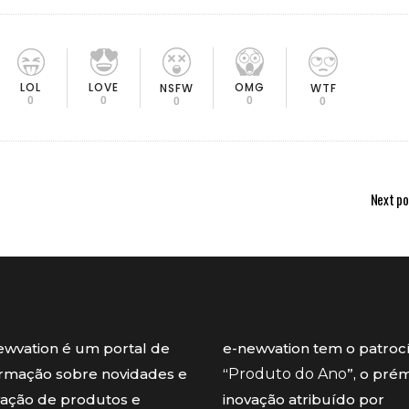
LOL
LOVE
OMG
NSFW
WTF
0
0
0
0
0
Next po
ewvation é um portal de
e-newvation tem o patroc
ormação sobre novidades e
“
Produto do Ano
”, o pré
vação de produtos e
inovação atribuído por