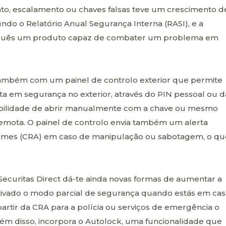
o, escalamento ou chaves falsas teve um crescimento d
do o Relatório Anual Segurança Interna (RASI), e a
tuguês um produto capaz de combater um problema em
também com um painel de controlo exterior que permite
rta em segurança no exterior, através do PIN pessoal ou d
sibilidade de abrir manualmente com a chave ou mesmo
remota. O painel de controlo envia também um alerta
larmes (CRA) em caso de manipulação ou sabotagem, o qu
Securitas Direct dá-te ainda novas formas de aumentar a
ativado o modo parcial de segurança quando estás em cas
rtir da CRA para a polícia ou serviços de emergência o
m disso, incorpora o Autolock, uma funcionalidade que