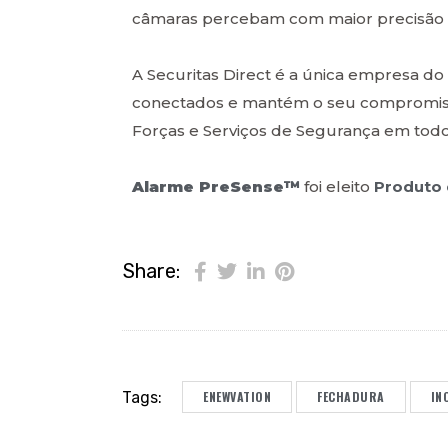
câmaras percebam com maior precisão se
A Securitas Direct é a única empresa d
conectados e mantém o seu compromisso
Forças e Serviços de Segurança em todo o
Alarme PreSense™
foi eleito
Produto
Share:
Tags:
ENEWVATION
FECHADURA
IN