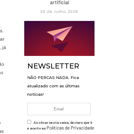
artificial
20 de Julho, 2026
s.
ar
 já
do
NEWSLETTER
to
NÃO PERCAS NADA. Fica
atualizado com as últimas
notícias!
e
Ao clicar nesta caixa, declaro que li
Políticas de Privacidade
e aceito as
as
.