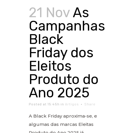
21 Nov
As
Campanhas
Black
Friday dos
Eleitos
Produto do
Ano 2025
Posted at 15:45h
in
Artigos
Share
A Black Friday aproxima-se, e
algumas das marcas Eleitas
Produto do Ano 2025 já