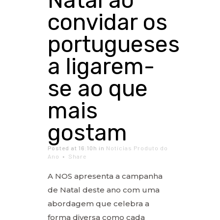
Natal ao
convidar os
portugueses
a ligarem-
se ao que
mais
gostam
Posted at 16:10h
in
Notícias Produto do
Ano
Share
A NOS apresenta a campanha
de Natal deste ano com uma
abordagem que celebra a
forma diversa como cada