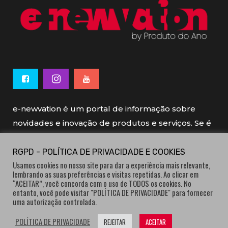
e-newvation é um portal de informação sobre
novidades e inovação de produtos e serviços. Se é
novo, se é inovador é e-newvation.
RGPD - POLÍTICA DE PRIVACIDADE E COOKIES
Usamos cookies no nosso site para dar a experiência mais relevante,
e-newvation tem o patrocínio do “
Produto do
lembrando as suas preferências e visitas repetidas. Ao clicar em
Ano
”, o prémio de inovação atribuído por
“ACEITAR”, você concorda com o uso de TODOS os cookies. No
entanto, você pode visitar "POLÍTICA DE PRIVACIDADE" para fornecer
consumidores.
uma autorização controlada.
POLÍTICA DE PRIVACIDADE
REJEITAR
ACEITAR