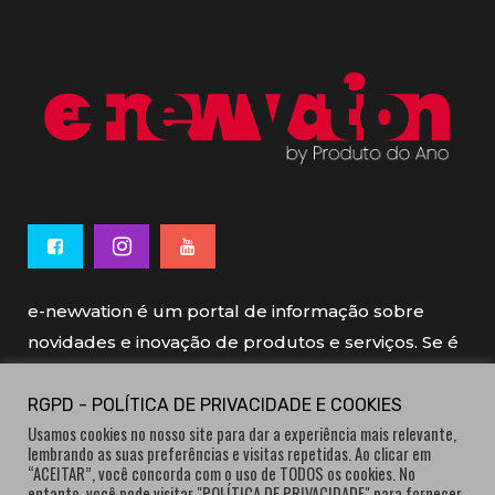
e-newvation é um portal de informação sobre
novidades e inovação de produtos e serviços. Se é
novo, se é inovador é e-newvation.
RGPD - POLÍTICA DE PRIVACIDADE E COOKIES
Usamos cookies no nosso site para dar a experiência mais relevante,
e-newvation tem o patrocínio do “
Produto do
lembrando as suas preferências e visitas repetidas. Ao clicar em
Ano
”, o prémio de inovação atribuído por
“ACEITAR”, você concorda com o uso de TODOS os cookies. No
entanto, você pode visitar "POLÍTICA DE PRIVACIDADE" para fornecer