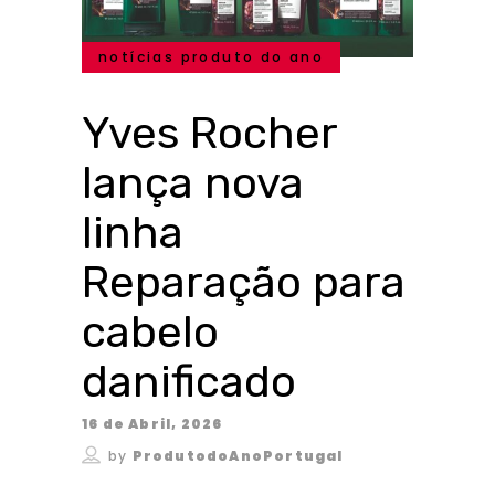
notícias produto do ano
Yves Rocher
lança nova
linha
Reparação para
cabelo
danificado
16 de Abril, 2026
by
ProdutodoAnoPortugal