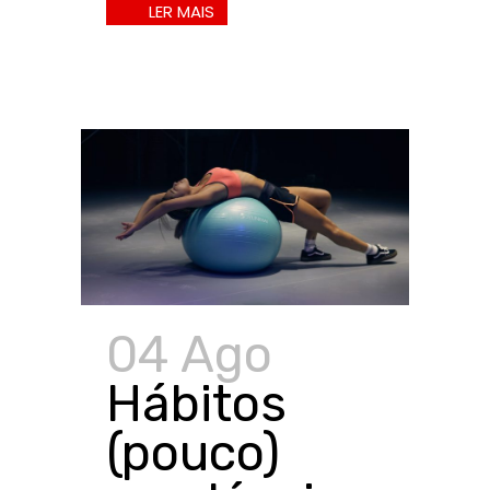
04 Ago
Hábitos
(pouco)