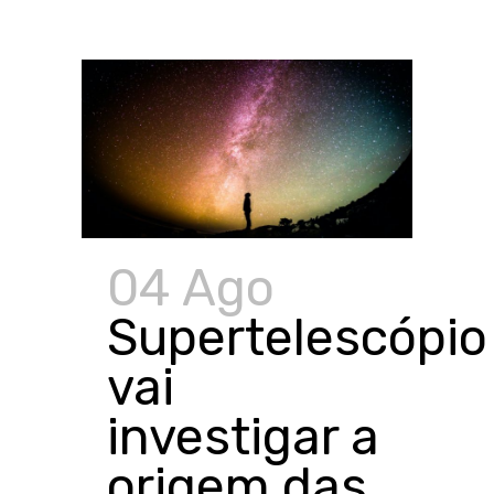
04 Ago
Supertelescópio
vai
investigar a
origem das