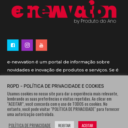
e-newvation é um portal de informação sobre
novidades e inovação de produtos e serviços. Se é
novo, se é inovador é e-newvation.
RGPD - POLÍTICA DE PRIVACIDADE E COOKIES
Usamos cookies no nosso site para dar a experiência mais relevante,
e-newvation tem o patrocínio do “
Produto do
lembrando as suas preferências e visitas repetidas. Ao clicar em
Ano
”, o prémio de inovação atribuído por
“ACEITAR”, você concorda com o uso de TODOS os cookies. No
entanto, você pode visitar "POLÍTICA DE PRIVACIDADE" para fornecer
consumidores.
uma autorização controlada.
POLÍTICA DE PRIVACIDADE
REJEITAR
ACEITAR