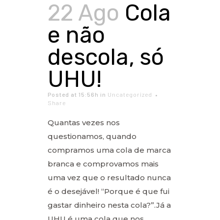
22 Ago
Cola
e não
descola, só
UHU!
Posted at 15:56h
in
Uncategorized
Share
Quantas vezes nos
questionamos, quando
compramos uma cola de marca
branca e comprovamos mais
uma vez que o resultado nunca
é o desejável! “Porque é que fui
gastar dinheiro nesta cola?”.Já a
UHU é uma cola que nos