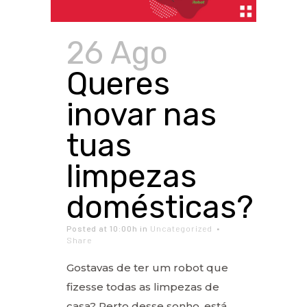
26 Ago
Queres
inovar nas
tuas
limpezas
domésticas?
Posted at 10:00h
in
Uncategorized
Share
Gostavas de ter um robot que
fizesse todas as limpezas de
casa? Perto desse sonho, está