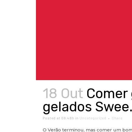
18 Out
Comer 
gelados Swee
Posted at 09:48h
in
Uncategorized
Share
O Verão terminou, mas comer um bom