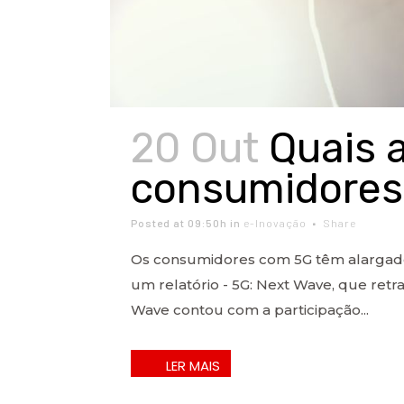
20 Out
Quais 
consumidores
Posted at 09:50h
in
e-Inovação
Share
Os consumidores com 5G têm alargado
um relatório - 5G: Next Wave, que retr
Wave contou com a participação...