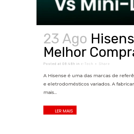
23 Ago
Hisens
Melhor Compr
Posted at 08:48h
in
e-Tech
Share
A Hisense é uma das marcas de refer
e eletrodomésticos variados. A fabrica
mais...