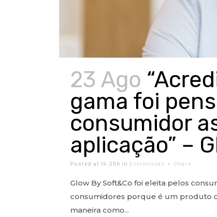
23 Ago
“Acred
gama foi pens
consumidor as
aplicação” – 
Posted at 14:25h
in
Entrevistas
Share
Glow By Soft&Co foi eleita pelos cons
consumidores porque é um produto de
maneira como...