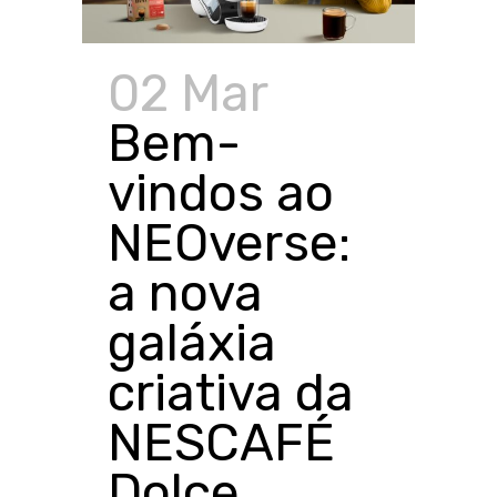
02 Mar
Bem-
vindos ao
NEOverse:
a nova
galáxia
criativa da
NESCAFÉ
Dolce