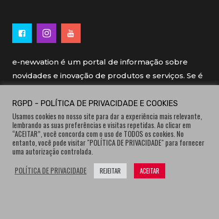
e-newvation é um portal de informação sobre
novidades e inovação de produtos e serviços. Se é
novo, se é inovador é e-newvation.
RGPD - POLÍTICA DE PRIVACIDADE E COOKIES
Usamos cookies no nosso site para dar a experiência mais relevante,
e-newvation tem o patrocínio do “
Produto do
lembrando as suas preferências e visitas repetidas. Ao clicar em
Ano
”, o prémio de inovação atribuído por
“ACEITAR”, você concorda com o uso de TODOS os cookies. No
entanto, você pode visitar "POLÍTICA DE PRIVACIDADE" para fornecer
consumidores.
uma autorização controlada.
POLÍTICA DE PRIVACIDADE
REJEITAR
ACEITAR
® e-newvation.pt | Todos os direitos reservados