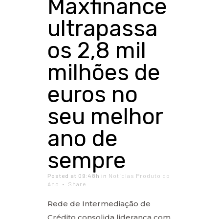
Maxfinance
ultrapassa
os 2,8 mil
milhões de
euros no
seu melhor
ano de
sempre
Posted at 09:48h
in
Notícias Produto do
Ano
Share
Rede de Intermediação de
Crédito consolida liderança com