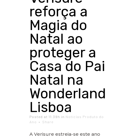
reforça a
Magia do
Natal ao
proteger a
Casa do Pai
Natal na
Wonderland
Lisboa
Posted at 11:39h
in
Notícias Produto do
Ano
Share
A Verisure estreia-se este ano