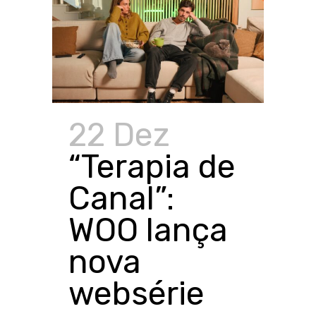
22 Dez
“Terapia de
Canal”:
WOO lança
nova
websérie