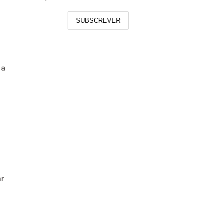
SUBSCREVER
 a
ar