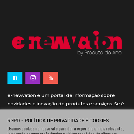
e-newvation é um portal de informação sobre
novidades e inovação de produtos e serviços. Se é
novo, se é inovador é e-newvation.
RGPD - POLÍTICA DE PRIVACIDADE E COOKIES
Usamos cookies no nosso site para dar a experiência mais relevante,
e-newvation tem o patrocínio do “
Produto do
lembrando as suas preferências e visitas repetidas. Ao clicar em