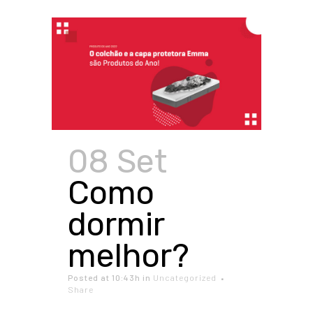
08 Set
Como
dormir
melhor?
Posted at 10:43h
in
Uncategorized
Share