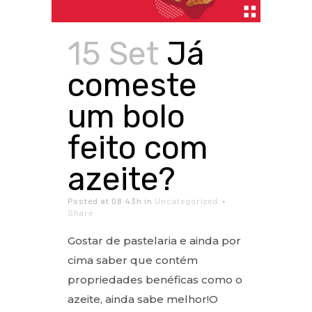
15 Set
Já
comeste
um bolo
feito com
azeite?
Posted at 08:43h
in
Uncategorized
Share
Gostar de pastelaria e ainda por
cima saber que contém
propriedades benéficas como o
azeite, ainda sabe melhor!O