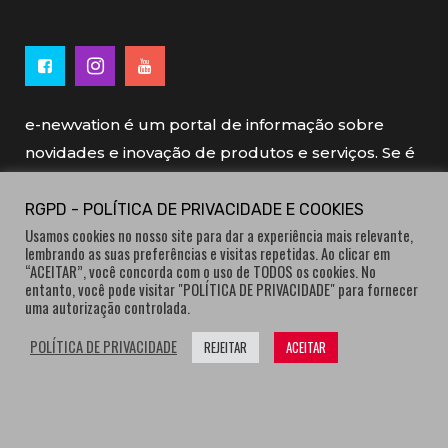
e-newvation é um portal de informação sobre
novidades e inovação de produtos e serviços. Se é
novo, se é inovador é e-newvation.
RGPD - POLÍTICA DE PRIVACIDADE E COOKIES
Usamos cookies no nosso site para dar a experiência mais relevante,
e-newvation tem o patrocínio do “
Produto do
lembrando as suas preferências e visitas repetidas. Ao clicar em
Ano
”, o prémio de inovação atribuído por
“ACEITAR”, você concorda com o uso de TODOS os cookies. No
entanto, você pode visitar "POLÍTICA DE PRIVACIDADE" para fornecer
consumidores.
uma autorização controlada.
POLÍTICA DE PRIVACIDADE
REJEITAR
ACEITAR
® e-newvation.pt | Todos os direitos reservados