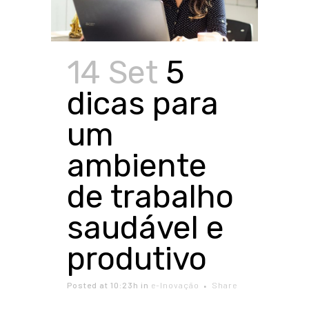
14 Set
5
dicas para
um
ambiente
de trabalho
saudável e
produtivo
Posted at 10:23h
in
e-Inovação
Share