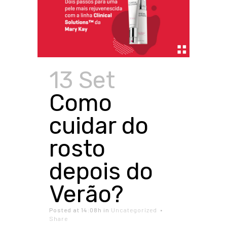
13 Set
Como
cuidar do
rosto
depois do
Verão?
Posted at 14:08h
in
Uncategorized
Share