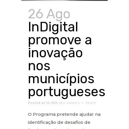
26 Ago
InDigital
promove a
inovação
nos
municípios
portugueses
Posted at 14:36h
in
e-leaders
Share
O Programa pretende ajudar na
identificação de desafios de