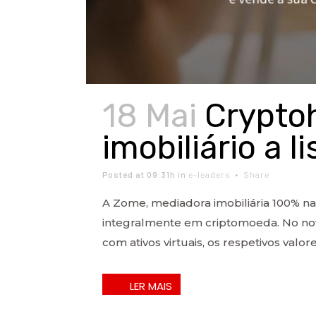
18 Mai
Cryptoh
imobiliário a 
Posted at 09:31h
in
e-leaders
Share
A Zome, mediadora imobiliária 100% nac
integralmente em criptomoeda. No novo
com ativos virtuais, os respetivos valor