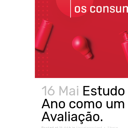
16 Mai
Estudo
Ano como um 
Avaliação.
Posted at 14:44h
in
Uncategorized
Share