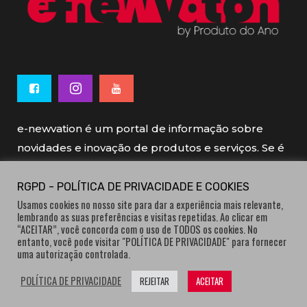
e-newvation é um portal de informação sobre
novidades e inovação de produtos e serviços. Se é
novo, se é inovador é e-newvation.
RGPD - POLÍTICA DE PRIVACIDADE E COOKIES
Usamos cookies no nosso site para dar a experiência mais relevante,
e-newvation tem o patrocínio do “
Produto do
lembrando as suas preferências e visitas repetidas. Ao clicar em
Ano
”, o prémio de inovação atribuído por
“ACEITAR”, você concorda com o uso de TODOS os cookies. No
entanto, você pode visitar "POLÍTICA DE PRIVACIDADE" para fornecer
consumidores.
uma autorização controlada.
POLÍTICA DE PRIVACIDADE
REJEITAR
ACEITAR