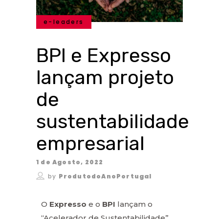
e-leaders
BPI e Expresso
lançam projeto
de
sustentabilidade
empresarial
1 de Agosto, 2022
by
ProdutodoAnoPortugal
O
Expresso
e o
BPI
lançam o
“Acelerador de Sustentabilidade”,