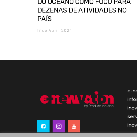
DO OCEANO COMO FOCO PARA
DEZENAS DE ATIVIDADES NO
PAÍS
17 de Abril, 2024
e-n
inf
ino
serv
ino