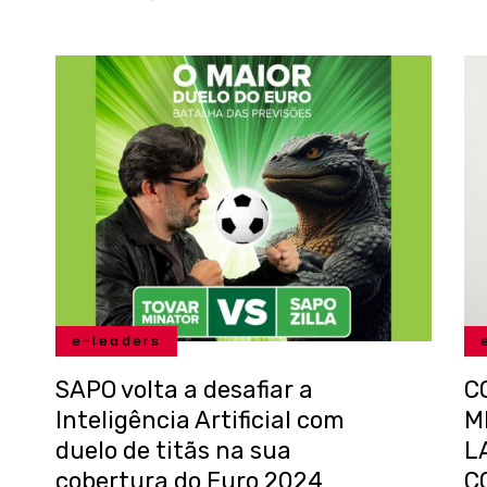
e-leaders
SAPO volta a desafiar a
C
Inteligência Artificial com
M
duelo de titãs na sua
L
cobertura do Euro 2024
C