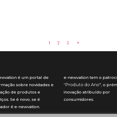
1
2
3
ewvation é um portal de
e-newvation tem o patroc
ormação sobre novidades e
“
Produto do Ano
”, o pré
vação de produtos e
inovação atribuído por
iços. Se é novo, se é
consumidores.
vador é e-newvation.