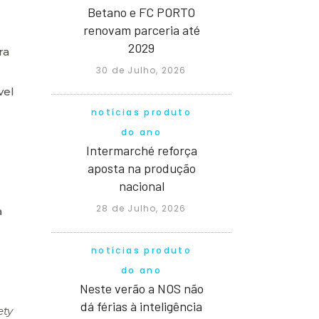
Betano e FC PORTO
renovam parceria até
2029
ra
30 de Julho, 2026
vel
notícias produto
do ano
Intermarché reforça
aposta na produção
nacional
28 de Julho, 2026
à
notícias produto
2
do ano
Neste verão a NOS não
dá férias à inteligência
ety