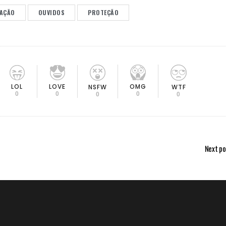
VAÇÃO
OUVIDOS
PROTEÇÃO
LOL
LOVE
OMG
NSFW
WTF
0
0
0
0
0
Next po