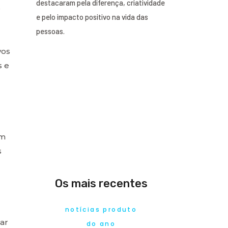
destacaram pela diferença, criatividade
e
e pelo impacto positivo na vida das
pessoas.
vos
s e
em
s
Os mais recentes
notícias produto
ar
do ano