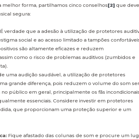
a melhor forma, partilhamos cinco conselhos
[2]
que dev
sical segura:
É verdade que a adesão à utilização de protetores auditi
stigma social e ao acesso limitado a tampões confortávei
spositivos são altamente eficazes e reduzem
, assim como o risco de problemas auditivos (zumbidos e
ta).
de uma audição saudável, a utilização de protetores
r uma grande diferença, pois reduzem o volume do som s
o público em geral, principalmente os fãs incondicionai
igualmente essenciais. Considere investir em protetores
 medida, que proporcionam uma proteção superior e um
ica:
Fique afastado das colunas de som e procure um lug