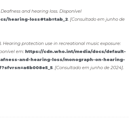
Deafness and hearing loss. Disponível
ics/hearing-loss#tab=tab_2
. [Consultado em junho de
Hearing protection use in recreational music exposure:
sponível em:
https://cdn.who.int/media/docs/default-
eafness-and-hearing-loss/monograph-on-hearing-
df?sfvrsn=a6b008e5_5
. [Consultado em junho de 2024].