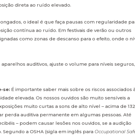
sição direta ao ruído elevado.
ongados, o ideal é que faça pausas com regularidade pa
sição contínua ao ruído. Em festivais de verão ou outros
esignadas como zonas de descanso para o efeito, onde o ní
 aparelhos auditivos, ajuste o volume para níveis seguros,
e-se:
É importante saber mais sobre os riscos associados 
idade elevada. Os nossos ouvidos são muito sensíveis a
osições muito curtas a sons de alto nível – acima de 13
usar perda auditiva permanente em algumas pessoas. Até
decibéis – podem causar lesões nos ouvidos, se a audição
. Segundo a OSHA (sigla em inglês para
Occupational Saf