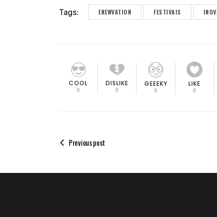
Tags:
ENEWVATION
FESTIVAIS
INO
COOL
DISLIKE
GEEEKY
LIKE
0
0
0
0
Previous post