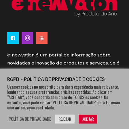
e-newvation é um portal de informação sobre
novidades e inovação de produtos e serviços. Se é
novo, se é inovador é e-newvation.
RGPD - POLÍTICA DE PRIVACIDADE E COOKIES
Usamos cookies no nosso site para dar a experiência mais relevante,
e-newvation tem o patrocínio do “
Produto do
lembrando as suas preferências e visitas repetidas. Ao clicar em
Ano
”, o prémio de inovação atribuído por
“ACEITAR”, você concorda com o uso de TODOS os cookies. No
entanto, você pode visitar "POLÍTICA DE PRIVACIDADE" para fornecer
consumidores.
uma autorização controlada.
POLÍTICA DE PRIVACIDADE
REJEITAR
ACEITAR