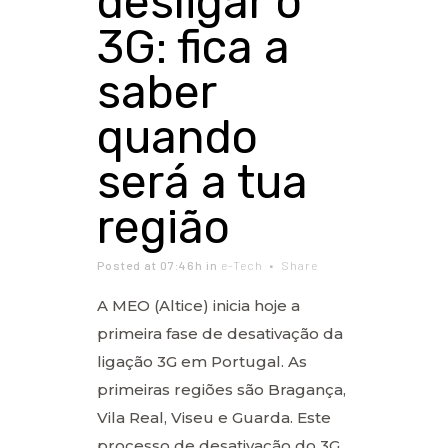
desligar o
3G: fica a
saber
quando
será a tua
região
Posted at 07:46h
in
e-Tech
Share
A MEO (Altice) inicia hoje a
primeira fase de desativação da
ligação 3G em Portugal. As
primeiras regiões são Bragança,
Vila Real, Viseu e Guarda. Este
processo de desativação do 3G