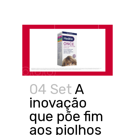
04 Set
A
inovação
que põe fim
aos piolhos