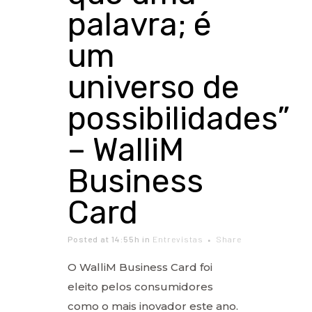
palavra; é
um
universo de
possibilidades”
– WalliM
Business
Card
Posted at 14:55h
in
Entrevistas
Share
O WalliM Business Card foi
eleito pelos consumidores
como o mais inovador este ano.