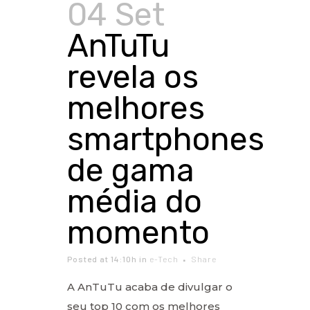
04 Set
AnTuTu
revela os
melhores
smartphones
de gama
média do
momento
Posted at 14:10h
in
e-Tech
Share
A AnTuTu acaba de divulgar o
seu top 10 com os melhores