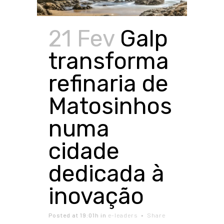
21 Fev
Galp
transforma
refinaria de
Matosinhos
numa
cidade
dedicada à
inovação
Posted at 19:01h
in
e-leaders
Share