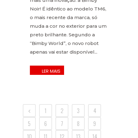
mais uma inovação: a Bimby
Noir! É idêntico ao modelo TM6,
o mais recente da marca, só
muda a cor no exterior para um
preto brilhante. Segundo a
“Bimby World”, o novo robot
apenas vai estar disponível...
1
2
3
4
5
6
7
8
9
10
11
12
13
14