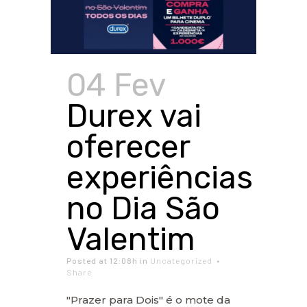
04 Fev
Durex vai
oferecer
experiências
no Dia São
Valentim
Posted at 12:08h
in
Uncategorized
Share
"Prazer para Dois" é o mote da