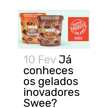
10 Fev
Já
conheces
os gelados
inovadores
Swee?