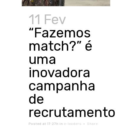
11 Fev
“Fazemos
match?” é
uma
inovadora
campanha
de
recrutamento
Posted at 17:27h
in
e-leaders
Share