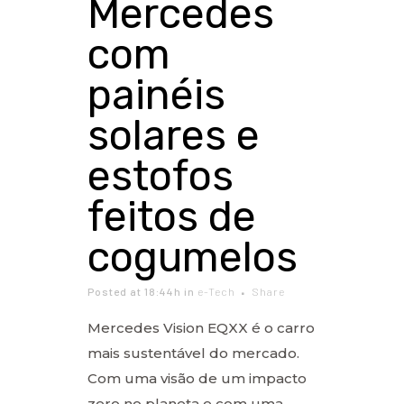
Mercedes
com
painéis
solares e
estofos
feitos de
cogumelos
Posted at 18:44h
in
e-Tech
Share
Mercedes Vision EQXX é o carro
mais sustentável do mercado.
Com uma visão de um impacto
zero no planeta e com uma