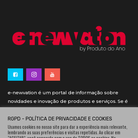
e-newvation é um portal de informação sobre
novidades e inovação de produtos e serviços. Se é
novo, se é inovador é e-newvation.
RGPD - POLÍTICA DE PRIVACIDADE E COOKIES
Usamos cookies no nosso site para dar a experiência mais relevante,
e-newvation tem o patrocínio do “
Produto do
lembrando as suas preferências e visitas repetidas. Ao clicar em
Ano
”, o prémio de inovação atribuído por
“ACEITAR”, você concorda com o uso de TODOS os cookies. No