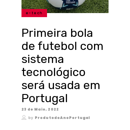
e-tech
Primeira bola
de futebol com
sistema
tecnológico
será usada em
Portugal
23 de Maio, 2022
by
ProdutodoAnoPortugal