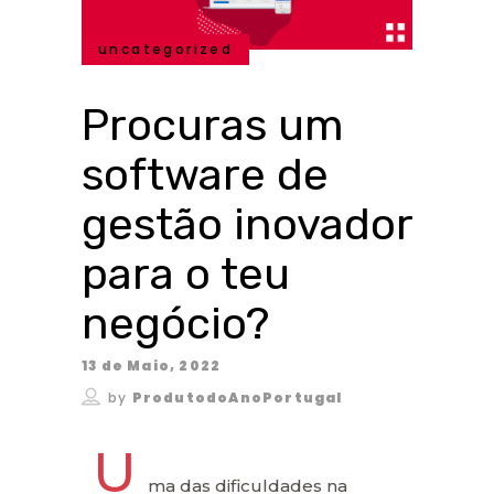
uncategorized
Procuras um
software de
gestão inovador
para o teu
negócio?
13 de Maio, 2022
by
ProdutodoAnoPortugal
U
ma das dificuldades na