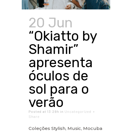
20 Jun
“Okiatto by
Shamir”
apresenta
óculos de
sol para o
verão
Posted at 13:29h
in
Uncategorized
Share
Coleções Stylish, Music, Mocuba