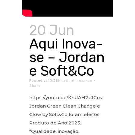
20 Jun
Aqui Inova-
se – Jordan
e Soft&Co
Posted at 10:38h
in
Aqui Inova-se
Share
https://youtu.be/KhUAH2zJCns
Jordan Green Clean Change e
Glow by Soft&Co foram eleitos
Produto do Ano 2023.
“Qualidade, inovação,