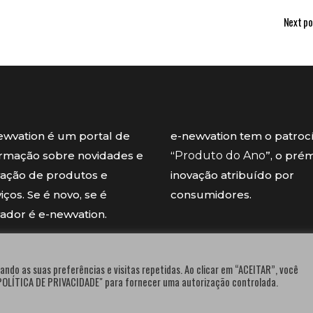
Next po
ewvation é um portal de
e-newvation tem o patroc
ormação sobre novidades e
“
Produto do Ano
”, o pré
vação de produtos e
inovação atribuído por
iços. Se é novo, se é
consumidores.
vador é e-newvation.
ando as suas preferências e visitas repetidas. Ao clicar em “ACEITAR”, você
"POLÍTICA DE PRIVACIDADE" para fornecer uma autorização controlada.