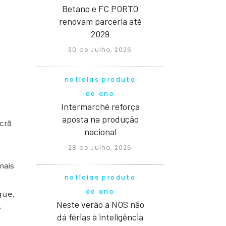
Betano e FC PORTO
renovam parceria até
2029
30 de Julho, 2026
notícias produto
do ano
Intermarché reforça
aposta na produção
crã
nacional
28 de Julho, 2026
,
mais
notícias produto
do ano
gue,
Neste verão a NOS não
e
dá férias à inteligência