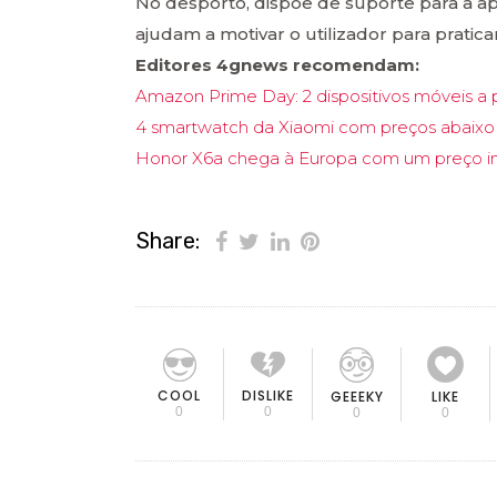
No desporto, dispõe de suporte para a ap
ajudam a motivar o utilizador para praticar
Editores 4gnews recomendam:
Amazon Prime Day: 2 dispositivos móveis a 
4 smartwatch da Xiaomi com preços abaixo
Honor X6a chega à Europa com um preço inf
Share:
COOL
DISLIKE
GEEEKY
LIKE
0
0
0
0