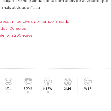
licação Treino e ainda conta com anéis de atividade que
 mais atividade física.
preços imperdíveis por tempo limitado
 dos 100 euros
erior a 200 euros
LOL
LOVE
OMG
NSFW
WTF
0
0
0
0
0