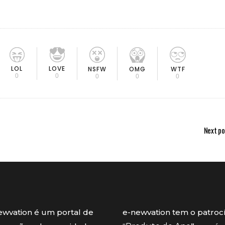
LOL
LOVE
OMG
NSFW
WTF
0
0
0
0
0
Next po
ewvation é um portal de
e-newvation tem o patroc