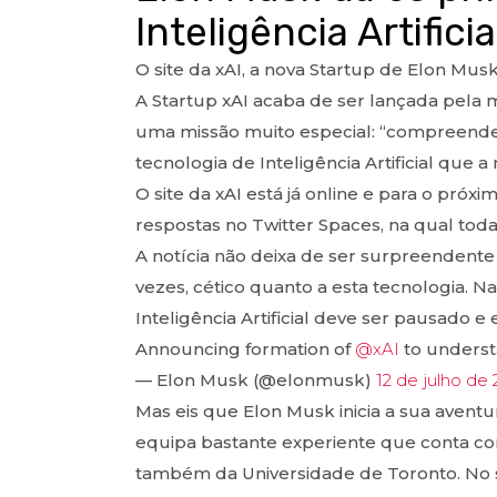
Inteligência Artific
O site da xAI, a nova Startup de Elon Musk 
A Startup xAI acaba de ser lançada pela
uma missão muito especial: “compreender 
tecnologia de Inteligência Artificial que 
O site da xAI está já online e para o pró
respostas no Twitter Spaces, na qual toda
A notícia não deixa de ser surpreendent
vezes, cético quanto a esta tecnologia. N
Inteligência Artificial deve ser pausado
Announcing formation of
@xAI
to understa
— Elon Musk (@elonmusk)
12 de julho de
Mas eis que Elon Musk inicia a sua avent
equipa bastante experiente que conta com
também da Universidade de Toronto. No s