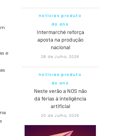
notícias produto
do ano
om
Intermarché reforça
aposta na produção
nacional
as e
28 de Julho, 2026
sas
notícias produto
do ano
Neste verão a NOS não
dá férias à inteligência
artificial
uma
20 de Julho, 2026
e