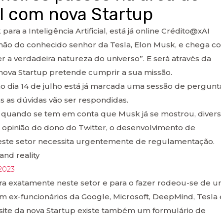
ial com nova Startup
para a Inteligência Artificial, está já online Crédito@xAI
 mão do conhecido senhor da Tesla, Elon Musk, e chega c
a verdadeira natureza do universo”. E será através da
a nova Startup pretende cumprir a sua missão.
ximo dia 14 de julho está já marcada uma sessão de pergunt
s as dúvidas vão ser respondidas.
e quando se tem em conta que Musk já se mostrou, diver
a opinião do dono do Twitter, o desenvolvimento de
 e este setor necessita urgentemente de regulamentação.
nd reality
 2023
ura exatamente neste setor e para o fazer rodeou-se de 
 ex-funcionários da Google, Microsoft, DeepMind, Tesla 
ite da nova Startup existe também um formulário de