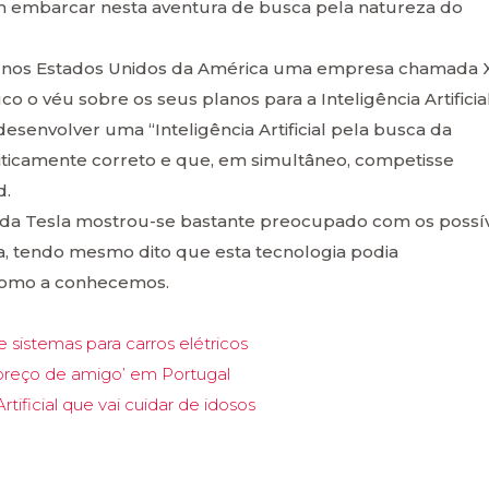
m embarcar nesta aventura de busca pela natureza do
u nos Estados Unidos da América uma empresa chamada X
o véu sobre os seus planos para a Inteligência Artificial
esenvolver uma “Inteligência Artificial pela busca da
liticamente correto e que, em simultâneo, competisse
d.
da Tesla mostrou-se bastante preocupado com os possív
cia, tendo mesmo dito que esta tecnologia podia
l como a conhecemos.
e sistemas para carros elétricos
preço de amigo’ em Portugal
tificial que vai cuidar de idosos