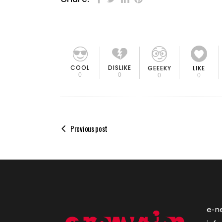
COOL
DISLIKE
GEEEKY
LIKE
0
0
0
0
Previous post
e-n