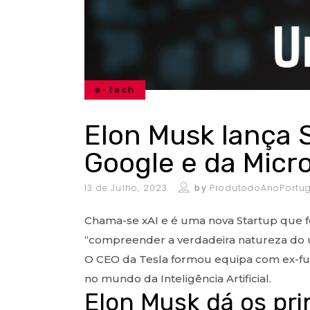
e-tech
Elon Musk lança 
Google e da Micr
13 de Julho, 2023
by
ProdutodoAnoPortug
Chama-se xAI e é uma nova Startup que f
“compreender a verdadeira natureza do u
O CEO da Tesla formou equipa com ex-func
no mundo da Inteligência Artificial.
Elon Musk dá os pri