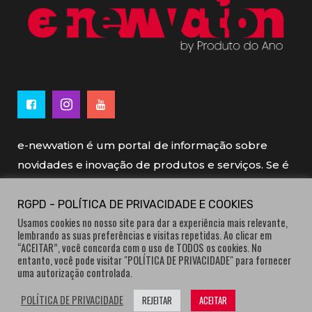
e-newvation é um portal de informação sobre
novidades e inovação de produtos e serviços. Se é
novo, se é inovador é e-newvation.
RGPD - POLÍTICA DE PRIVACIDADE E COOKIES
Usamos cookies no nosso site para dar a experiência mais relevante,
e-newvation tem o patrocínio do “
Produto do
lembrando as suas preferências e visitas repetidas. Ao clicar em
Ano
”, o prémio de inovação atribuído por
“ACEITAR”, você concorda com o uso de TODOS os cookies. No
entanto, você pode visitar "POLÍTICA DE PRIVACIDADE" para fornecer
consumidores.
uma autorização controlada.
POLÍTICA DE PRIVACIDADE
REJEITAR
ACEITAR