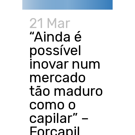
21 Mar
“Ainda é
possível
inovar num
mercado
tão maduro
como o
capilar” –
Forcapil