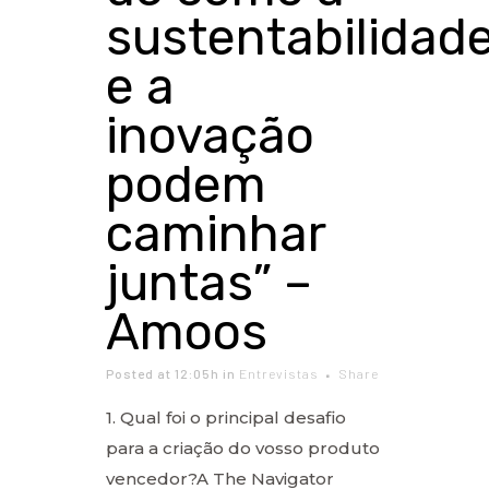
sustentabilidad
e a
inovação
podem
caminhar
juntas” –
Amoos
Posted at 12:05h
in
Entrevistas
Share
1. Qual foi o principal desafio
para a criação do vosso produto
vencedor?A The Navigator