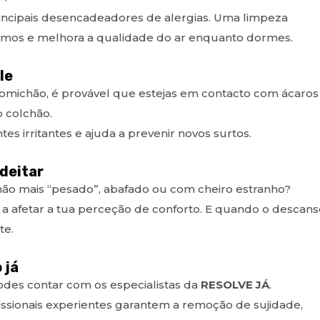
incipais desencadeadores de alergias. Uma limpeza
smos e melhora a qualidade do ar enquanto dormes.
le
comichão, é provável que estejas em contacto com ácaros
o colchão.
s irritantes e ajuda a prevenir novos surtos.
deitar
chão mais “pesado”, abafado ou com cheiro estranho?
ja a afetar a tua perceção de conforto. E quando o descan
te.
 já
odes contar com os especialistas da
RESOLVE JÁ
.
ssionais experientes garantem a remoção de sujidade,