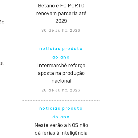
Betano e FC PORTO
renovam parceria até
2029
ão
30 de Julho, 2026
notícias produto
do ano
s.
Intermarché reforça
aposta na produção
nacional
28 de Julho, 2026
notícias produto
do ano
Neste verão a NOS não
dá férias à inteligência