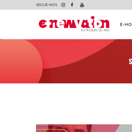
SEGUE-NOS
E-H
S