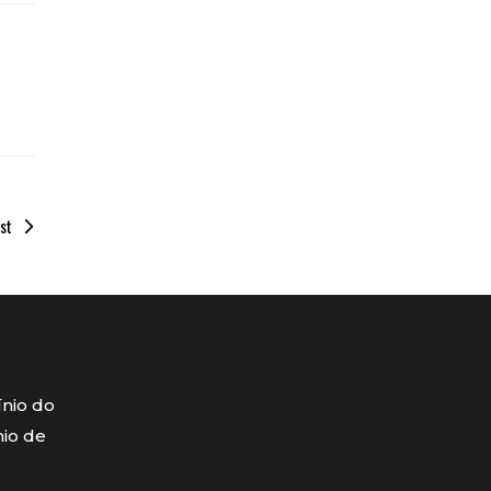
st
ínio do
mio de