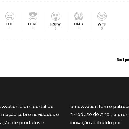
LOL
LOVE
OMG
NSFW
WTF
1
0
0
0
0
Next po
ewvation é um portal de
e-newvation tem o patroc
ormação sobre novidades e
“
Produto do Ano
”, o pré
vação de produtos e
inovação atribuído por