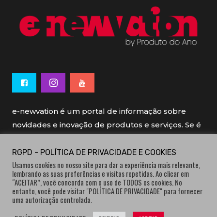
e-newvation é um portal de informação sobre
novidades e inovação de produtos e serviços. Se é
novo, se é inovador é e-newvation.
RGPD - POLÍTICA DE PRIVACIDADE E COOKIES
Usamos cookies no nosso site para dar a experiência mais relevante,
e-newvation tem o patrocínio do “
Produto do
lembrando as suas preferências e visitas repetidas. Ao clicar em
Ano
”, o prémio de inovação atribuído por
“ACEITAR”, você concorda com o uso de TODOS os cookies. No
entanto, você pode visitar "POLÍTICA DE PRIVACIDADE" para fornecer
consumidores.
uma autorização controlada.