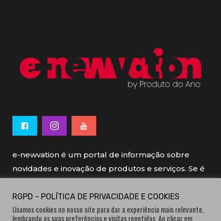
e-newvation é um portal de informação sobre
novidades e inovação de produtos e serviços. Se é
novo, se é inovador é e-newvation.
RGPD - POLÍTICA DE PRIVACIDADE E COOKIES
Usamos cookies no nosso site para dar a experiência mais relevante,
e-newvation tem o patrocínio do “
Produto do
lembrando as suas preferências e visitas repetidas. Ao clicar em