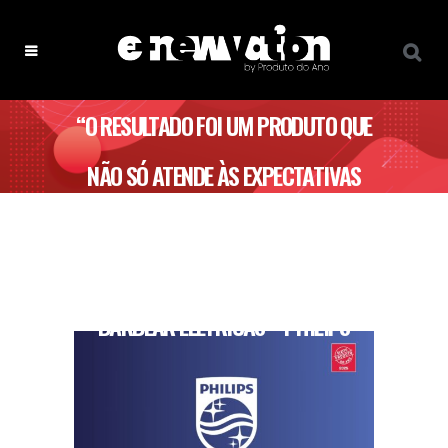
“O RESULTADO FOI UM PRODUTO QUE
NÃO SÓ ATENDE ÀS EXPECTATIVAS
COMO REDEFINE E REVOLUCIONA O
MERCADO DAS MÁQUINAS DE
BARBEAR ELÉTRICAS”- PHILIPS