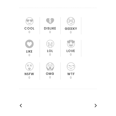
COOL
DISLIKE
GEEEKY
0
0
0
LOL
LOVE
LIKE
0
0
0
OMG
NSFW
WTF
0
0
0