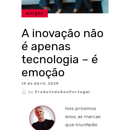
artigos
A inovação não
é apenas
tecnologia – é
emoção
14 de Abril, 2025
by
ProdutodoAnoPortugal
Nos próximos
anos, as marcas
que triunfarão