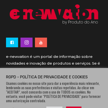
e-newvation é um portal de informação sobre
novidades e inovação de produtos e serviços. Se é
novo, se é inovador é e-newvation.
RGPD - POLÍTICA DE PRIVACIDADE E COOKIES
Usamos cookies no nosso site para dar a experiência mais relevante,
e-newvation tem o patrocínio do “
Produto do
lembrando as suas preferências e visitas repetidas. Ao clicar em
Ano
”, o prémio de inovação atribuído por
“ACEITAR”, você concorda com o uso de TODOS os cookies. No
entanto, você pode visitar "POLÍTICA DE PRIVACIDADE" para fornecer
consumidores.
uma autorização controlada.