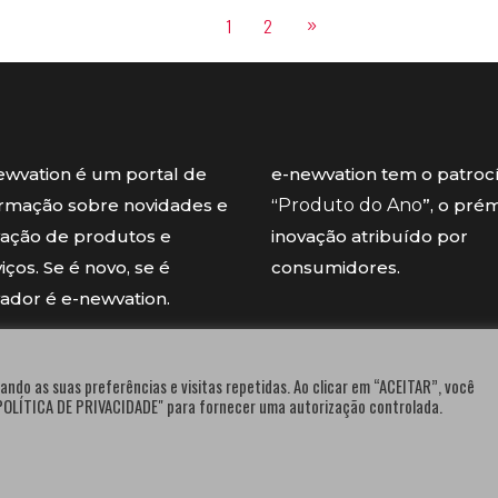
1
2
ewvation é um portal de
e-newvation tem o patroc
ormação sobre novidades e
“
Produto do Ano
”, o pré
vação de produtos e
inovação atribuído por
iços. Se é novo, se é
consumidores.
vador é e-newvation.
ando as suas preferências e visitas repetidas. Ao clicar em “ACEITAR”, você
"POLÍTICA DE PRIVACIDADE" para fornecer uma autorização controlada.
® e-newvation.pt | Todos os direitos reservados