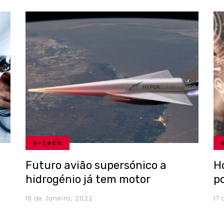
e-tech
Futuro avião supersónico a
H
hidrogénio já tem motor
p
19 de Janeiro, 2022
17