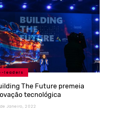
e-leaders
uilding The Future premeia
novação tecnológica
 de Janeiro, 2022