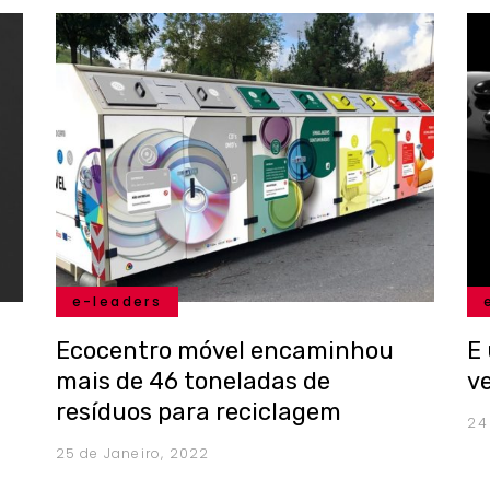
e-leaders
Ecocentro móvel encaminhou
E
mais de 46 toneladas de
v
resíduos para reciclagem
24
25 de Janeiro, 2022