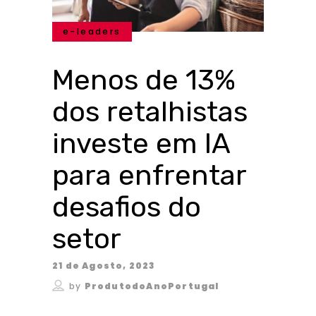
e-leaders
Menos de 13%
dos retalhistas
investe em IA
para enfrentar
desafios do
setor
21 de Agosto, 2023
by
ProdutodoAnoPortugal