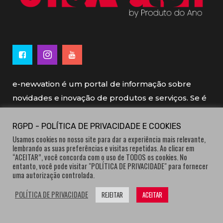
e-newvation é um portal de informação sobre
novidades e inovação de produtos e serviços. Se é
novo, se é inovador é e-newvation.
RGPD - POLÍTICA DE PRIVACIDADE E COOKIES
Usamos cookies no nosso site para dar a experiência mais relevante,
e-newvation tem o patrocínio do “
Produto do
lembrando as suas preferências e visitas repetidas. Ao clicar em
Ano
”, o prémio de inovação atribuído por
“ACEITAR”, você concorda com o uso de TODOS os cookies. No
entanto, você pode visitar "POLÍTICA DE PRIVACIDADE" para fornecer
consumidores.
uma autorização controlada.
POLÍTICA DE PRIVACIDADE
REJEITAR
ACEITAR